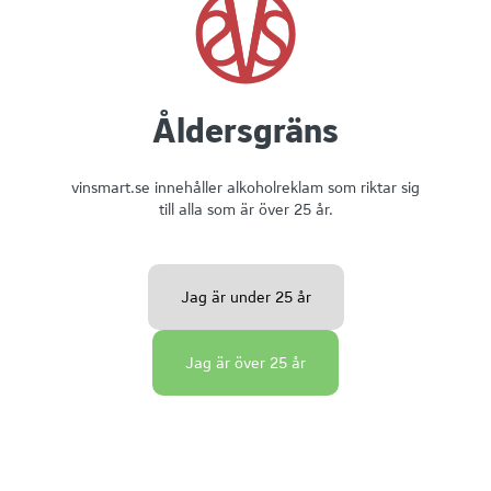
Åldersgräns
vinsmart.se innehåller alkoholreklam som riktar sig
till alla som är över 25 år.
Chateau Le Grand Moulin
Jag är under 25 år
Jag är över 25 år
Rött vin
14
%
Frankrike
750
ml