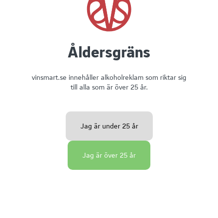
Åldersgräns
vinsmart.se innehåller alkoholreklam som riktar sig
till alla som är över 25 år.
02 May 2025
Sommarens bästa kombinationer vid grillen!
Välkommen till en smakfull resa genom sommarens bästa
Jag är under 25 år
vin- och grillmatchningar! I den här provningen kommer
vi att upptäcka fyra noggrant utvalda viner och lära oss
grunderna i hur man kombinerar mat och dryck. Testa
Jag är över 25 år
spännande smakkombinationer utifrån två centrala
råvaror. Avliva myter – till exempel att vitt vin inte passar
tillkött!