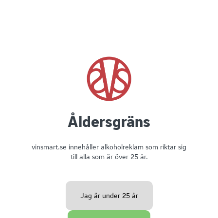
Ursprung:
Italien
Relaterade recept
Åldersgräns
Polpette di pane och crostini med soppressata
vinsmart.se innehåller alkoholreklam som riktar sig
till alla som är över 25 år.
30 - 45 min
Superenkelt
Jag är under 25 år