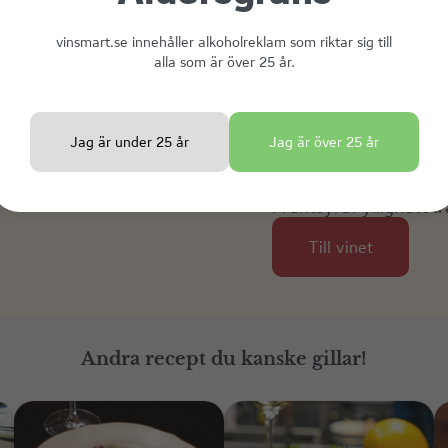
runt om i Toscana och ger e
körsbär, örter och kryddor.
vinsmart.se innehåller alkoholreklam som riktar sig till
alla som är över 25 år.
Jag är under 25 år
Jag är över 25 år
Fruktsyra
Fyllighet
Str
Till vinet
Andra recept du kanske gillar!