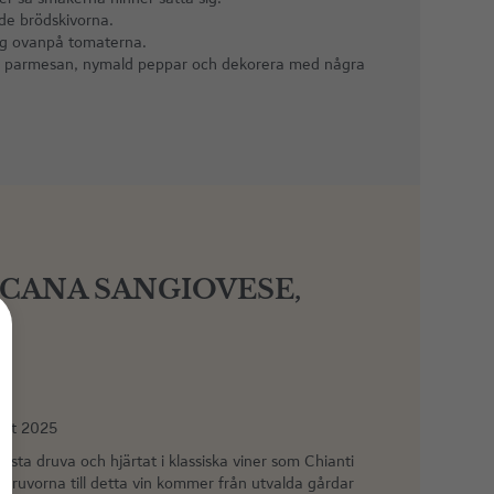
de brödskivorna.
lägg ovanpå tomaterna.
rö på parmesan, nymald peppar och dekorera med några
CANA SANGIOVESE,
okt 2025
sta druva och hjärtat i klassiska viner som Chianti
 Druvorna till detta vin kommer från utvalda gårdar