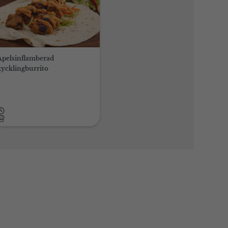
Apelsinflamberad
kycklingburrito