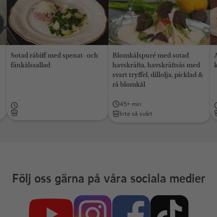
Sotad råbiff med spenat- och
Blomkålspuré med sotad
fänkålssallad
havskräfta, havskräftsås med
svart tryffel, dillolja, picklad &
rå blomkål
45+ min
Inte så svårt
Följ oss gärna på våra sociala medier