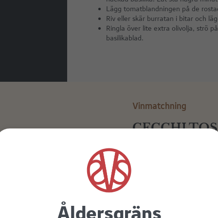
Lägg tomatblandningen på de rosta
Riv eller skär burratan i bitar och 
Ringla över lite extra olivolja, st
basilikablad.
Vinmatchning
CECCHI TOS
2023
Betyg 5/6 - "Fynd!"
-Niclas Tuomela, Vinsmart 
Sangiovese är Toscanas främ
Åldersgräns
och Brunello di Montalcino.