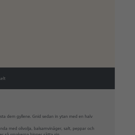
elt
 rosta dem gyllene. Gnid sedan in ytan med en halv
nda med olivolja, balsamvinäger, salt, peppar och
er så smakerna hinner sätta sig.