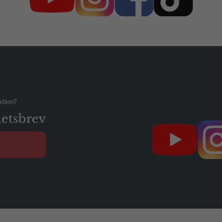
Följ oss gärna p
ation?
etsbrev