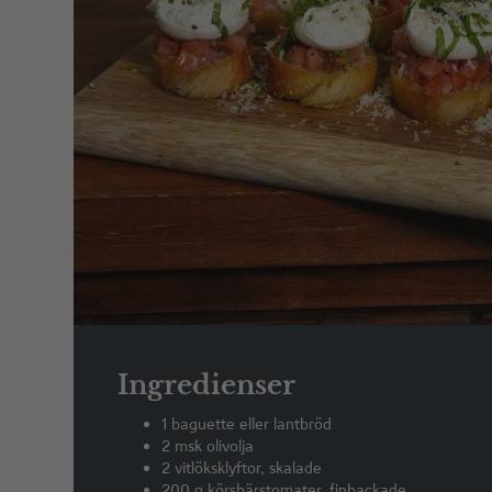
Ingredienser
1 baguette eller lantbröd
2 msk olivolja
2 vitlöksklyftor, skalade
200 g körsbärstomater, finhackade