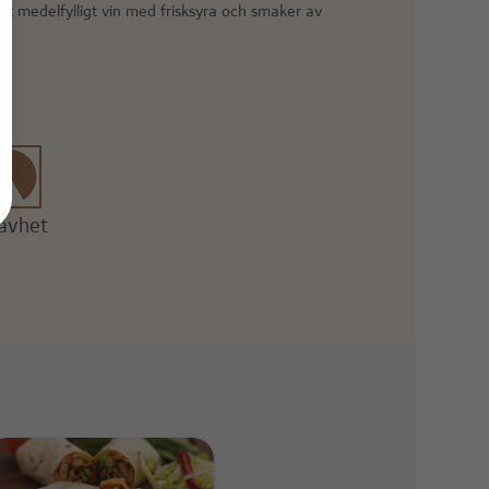
tt medelfylligt vin med frisksyra och smaker av
ävhet