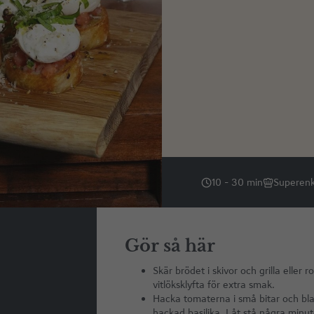
10 - 30 min
Superenk
Gör så här
Skär brödet i skivor och grilla eller
vitlöksklyfta för extra smak.
Hacka tomaterna i små bitar och bla
hackad basilika. Låt stå några minut