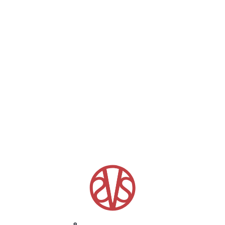
ned övriga grönsaker lite grovt, smaksätt med citron zest,
salt och peppar samt olivolja och servera till köttet.
Relaterat youtubeklipp