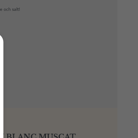
e och salt!
N BLANC MUSCAT