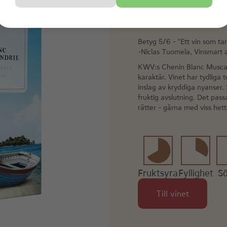
D'ALEXANDRI
Betyg 5/6 - "Ett vin som tar 
-Niclas Tuomela, Vinsmart 
KWV:s Chenin Blanc Muscat 
karaktär. Vinet har tydliga 
inslag av kryddiga nyanser
fruktig avslutning. Det passar
rätter - gärna med viss het
Fruktsyra
Fyllighet
S
Till vinet