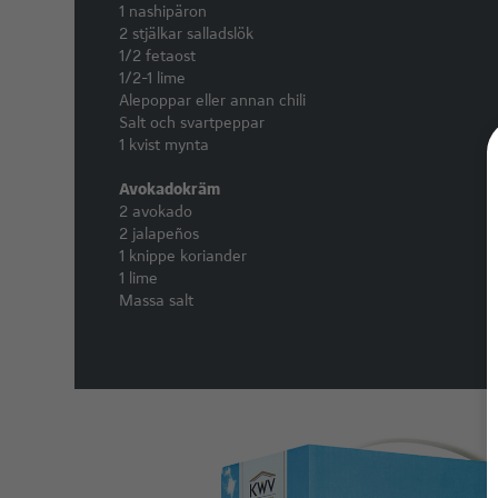
1 nashipäron
2 stjälkar salladslök
1/2 fetaost
1/2-1 lime
Alepoppar eller annan chili
Salt och svartpeppar
1 kvist mynta
Avokadokräm
2 avokado
2 jalapeños
1 knippe koriander
1 lime
Massa salt