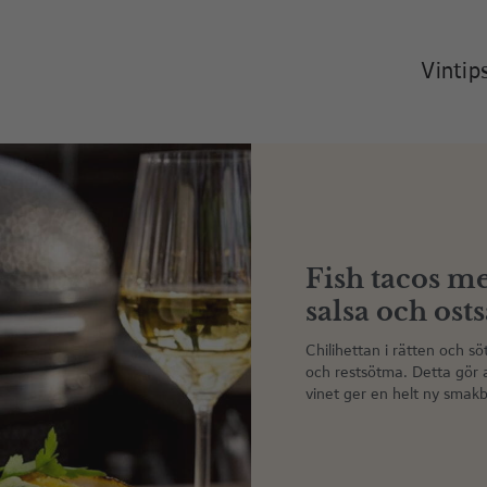
Vintip
Fish tacos m
salsa och osts
Chilihettan i rätten och s
och restsötma. Detta gör a
vinet ger en helt ny smakba