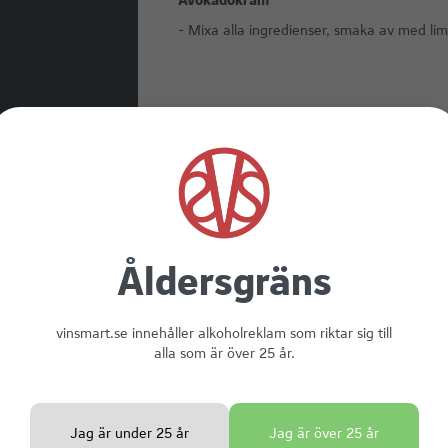
Avokadokräm
- Mixa alla ingredienser, smaka av med lim
Åldersgräns
vinsmart.se innehåller alkoholreklam som riktar sig till
alla som är över 25 år.
Vinmatchning
Jag är under 25 år
Jag är över 25 år
KWV CHENI