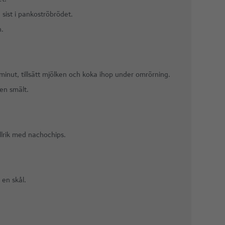
 sist i pankoströbrödet.
n.
n minut, tillsätt mjölken och koka ihop under omrörning.
ten smält.
allrik med nachochips.
 en skål.