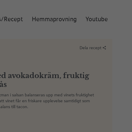
s/Recept
Hemmaprovning
Youtube
Dela recept
share
ed avokadokräm, fruktig
ås
ötman i salsan balanseras upp med vinets fruktighet
tt vinet får en friskare upplevelse samtidigt som
lans till tacon.