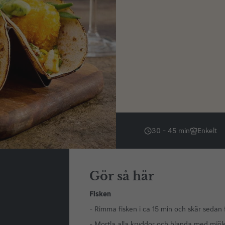
30 - 45 min
Enkelt
Gör så här
Fisken
- Rimma fisken i ca 15 min och skär sedan fi
- Mortla alla kryddor och blanda med mjöle