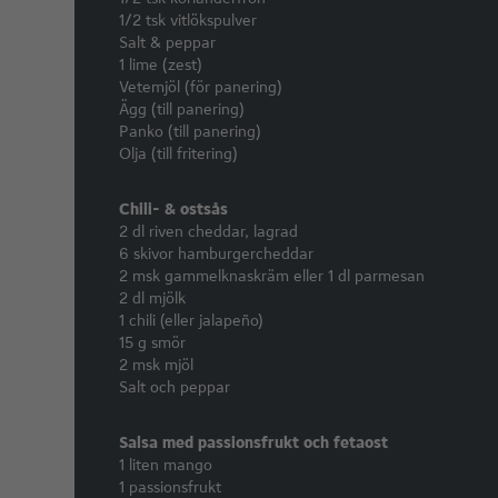
1/2 tsk vitlökspulver
Salt & peppar
1 lime (zest)
Vetemjöl (för panering)
Ägg (till panering)
Panko (till panering)
Olja (till fritering)
Chili- & ostsås
2 dl riven cheddar, lagrad
6 skivor hamburgercheddar
2 msk gammelknaskräm eller 1 dl parmesan
2 dl mjölk
1 chili (eller jalapeño)
15 g smör
2 msk mjöl
Salt och peppar
Salsa med passionsfrukt och fetaost
1 liten mango
1 passionsfrukt