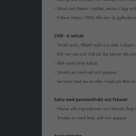
- Vänd runt fisken i mjölet, sedan i ägg och
- Fritera fisken i 180c tills den är gyllenbru
Chili- & ostsås
- Smält smör, tillsätt mjöl och stek i någo
- Rör ner ost och chili på låg värme tills os
- Håll varm (inte koka).
- Smaka av med salt och peppar.
- Servera med tacon eller ringla på liten t
Salsa med passionsfrukt och fetaost
- Hacka alla ingredienser och blanda ihop i
- Smaka av med lime, salt och peppar.