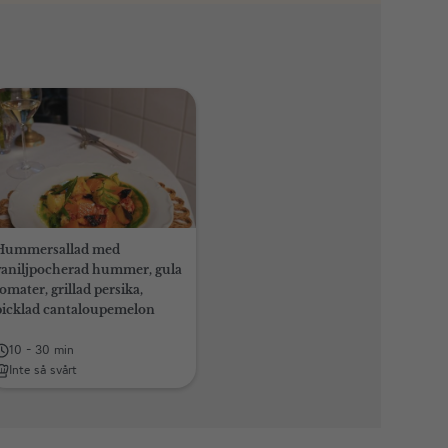
Hummersallad med
vaniljpocherad hummer, gula
omater, grillad persika,
picklad cantaloupemelon
10 - 30 min
Inte så svårt