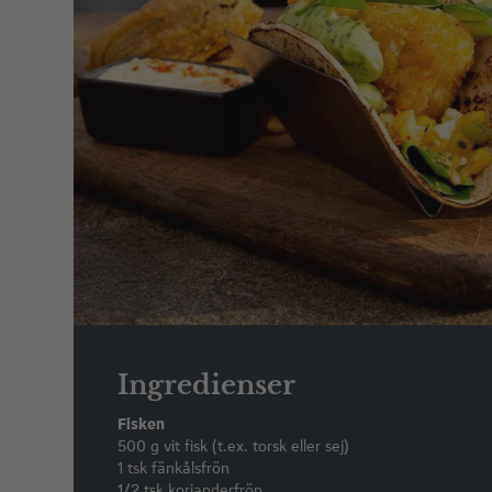
Ingredienser
Fisken
500 g vit fisk (t.ex. torsk eller sej)
1 tsk fänkålsfrön
1/2 tsk korianderfrön