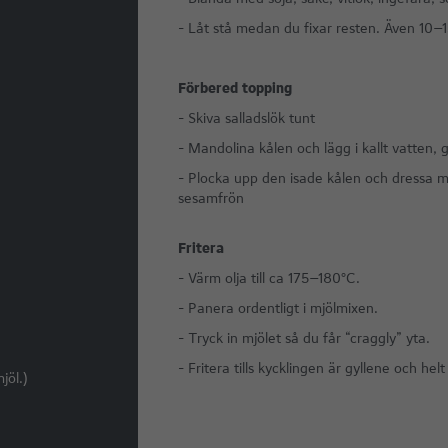
- Låt stå medan du fixar resten. Även 10–1
Förbered topping
- Skiva salladslök tunt
- Mandolina kålen och lägg i kallt vatten, 
- Plocka upp den isade kålen och dressa m
sesamfrön
Fritera
- Värm olja till ca 175–180°C.
- Panera ordentligt i mjölmixen.
- Tryck in mjölet så du får “craggly” yta.
- Fritera tills kycklingen är gyllene och helt 
jöl.)