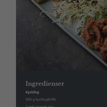
Ingredienser
Kyckling
500 g kycklinglårfilé
2 msk japansk soja