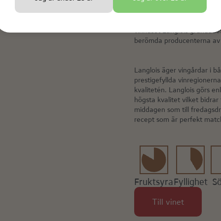
BRUT RÉSE
Vad roligt att du hittat hit! 
vinhuset Langlois grundade
berömda producenterna av 
Langlois äger vingårdar i 
prestigefyllda vinregionerna
kvalitetén. Langlois görs e
högsta kvalitet vilket bidrar
middagen som till fredagsdr
recept som är perfekt matc
Fruktsyra
Fyllighet
S
Till vinet