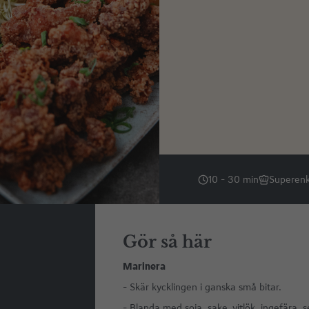
10 - 30 min
Superenk
Gör så här
Marinera
- Skär kycklingen i ganska små bitar.
- Blanda med soja, sake, vitlök, ingefära, 