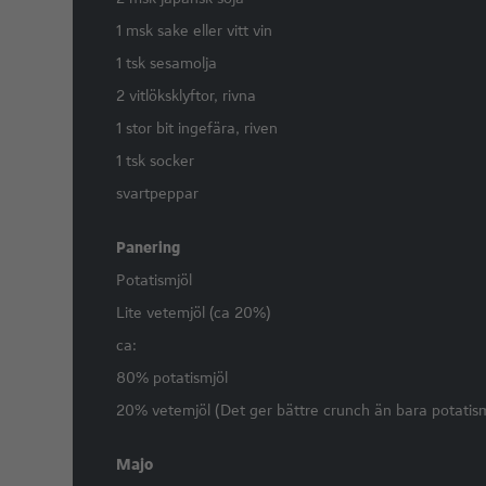
1 msk sake eller vitt vin
1 tsk sesamolja
2 vitlöksklyftor, rivna
1 stor bit ingefära, riven
1 tsk socker
svartpeppar
Panering
Potatismjöl
Lite vetemjöl (ca 20%)
ca:
80% potatismjöl
20% vetemjöl (Det ger bättre crunch än bara potatism
Majo