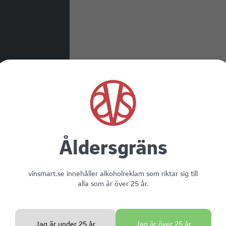
Åldersgräns
vinsmart.se innehåller alkoholreklam som riktar sig till
alla som är över 25 år.
Vinmatchning
LANGLOIS 
Jag är under 25 år
Jag är över 25 år