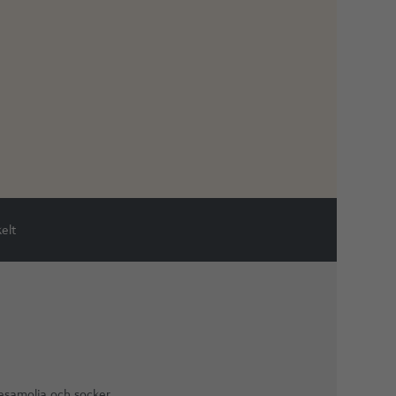
elt
sesamolja och socker.