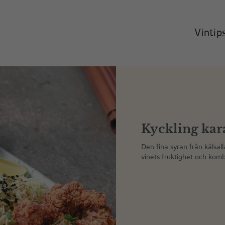
Vintip
Kyckling ka
Den fina syran från kålsalla
vinets fruktighet och komb