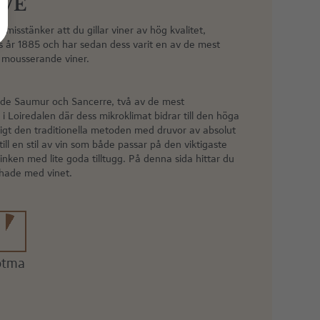
RVE
Vi misstänker att du gillar viner av hög kvalitet,
s år 1885 och har sedan dess varit en av de mest
mousserande viner.
både Saumur och Sancerre, två av de mest
 i Loiredalen där dess mikroklimat bidrar till den höga
nligt den traditionella metoden med druvor av absolut
 till en stil av vin som både passar på den viktigaste
inken med lite goda tilltugg. På denna sida hittar du
hade med vinet.
ötma