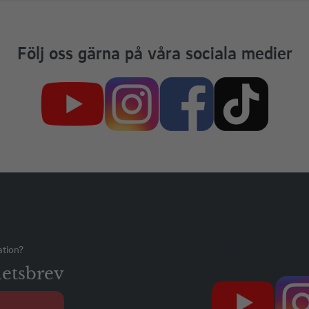
Följ oss gärna på våra sociala medier
Följ oss gärna p
ation?
etsbrev