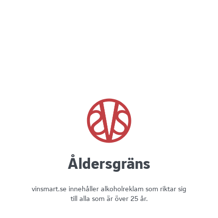
- Blanda smör med riven vitlök. Bre på källarfranskan och stek i
panna på medelvärme tills brödet fått fin gyllene yta.
- Strö över Västerbottensost mot slutet och låt osten smälta/steka
in i brödet på snittsidan.
Montera
- Lägg salladen på brödet.
- Toppa med räkor.
- Klicka över örtcrème.
- Ringla aioli över.
- Garnera gärna med extra dill och citron.
Åldersgräns
vinsmart.se innehåller alkoholreklam som riktar sig
till alla som är över 25 år.