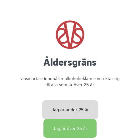
SANDER SILVANER, 2024
Betyg 5/6- ”strålande friskt vin!”
-Niclas Tuomela, Vinsmart juli2025
Vinet är ekologiskt certifierat i torr stil med 12,5 % alkohol och låg
Åldersgräns
restsötma (2,7 g/l).
Smaken är frisk och krispig med toner av citrus, persika och grönt
äpple, med en livlig, nästan spritsig textur.
vinsmart.se innehåller alkoholreklam som riktar sig
till alla som är över 25 år.
Jag är under 25 år
Fruktsyra
Fyllighet
Sötma
Jag är över 25 år
Till vinet