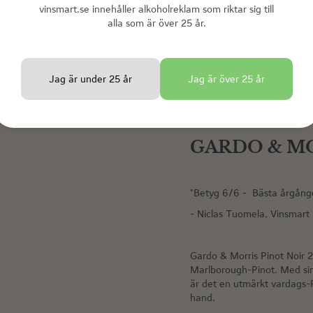
vinsmart.se innehåller alkoholreklam som riktar sig till
alla som är över 25 år.
Jag är under 25 år
Jag är över 25 år
Vinmatchning
GARDO & MO
"Betyg 6/6 - Bästa årgången 
- Niclas Tuomela, Vinsmart
Gardo & Morris Pinot Noir 2
Marlborough-Pinot. Med sin
är det en utmärkt vardags-P
hand.