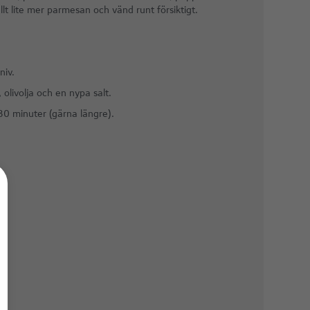
ellt lite mer parmesan och vänd runt försiktigt.
niv.
 olivolja och en nypa salt.
 30 minuter (gärna längre).