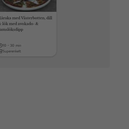
Råraka med Västerbotten, dill
& lök med avokado- &
ramslöksdipp
10 - 30 min
Superenkelt