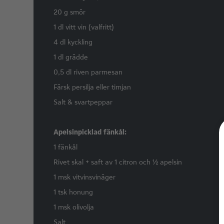
20 g smör
1 dl vitt vin (valfritt)
4 dl kyckling
1 dl grädde
0,5 dl riven parmesan
Färsk persilja eller timjan
Salt & svartpeppar
Apelsinpicklad fänkål:
1 fänkål
Rivet skal + saft av 1 citron och ½ apelsin
1 msk vitvinsvinäger
1 tsk honung
1 msk olivolja
Salt