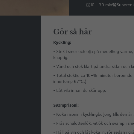
10 - 30 min
Superenk
Gör så här
Kyckling:
- Stek i smör och olja på medelhög värme, s
knaprig.
- Vänd och stek klart på andra sidan och k
- Total stektid ca 10–15 minuter beroende påt
innertemp 67 °C.)
- Låt vila innan du skär upp.
Svamprisoni:
- Koka risonin i kycklingbuljong tills den är 
- Fräs schalottenlök, vitlök och svamp i sm
- Häll på vin och låt koka in, rör sedan i