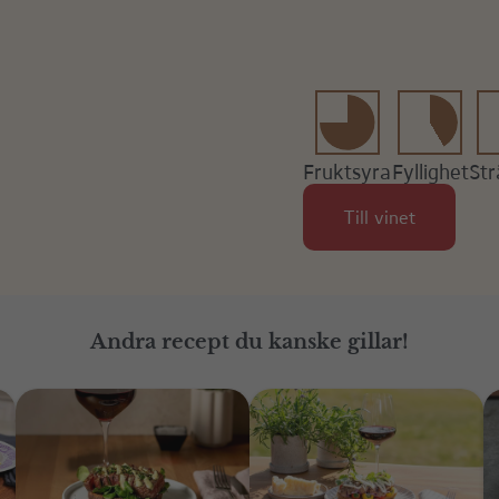
Fruktsyra
Fyllighet
Str
Till vinet
Andra recept du kanske gillar!