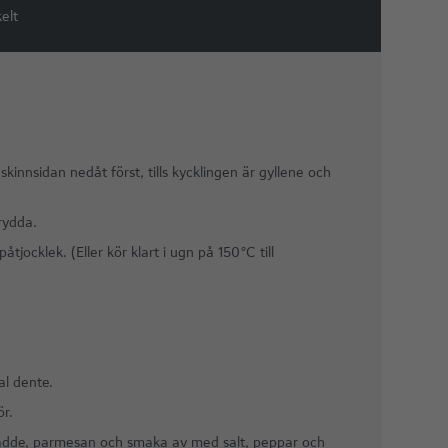
elt
kinnsidan nedåt först, tills kycklingen är gyllene och
rydda.
jocklek. (Eller kör klart i ugn på 150 °C till
al dente.
ör.
 grädde, parmesan och smaka av med salt, peppar och