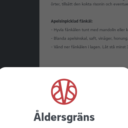
örter, tillsätt den kokta risonin och eventu
Apelsinpicklad fänkål:
- Hyvla fänkålen tunt med mandolin eller k
- Blanda apelsinskal, saft, vinäger, honung,
- Vänd ner fänkålen i lagen. Låt stå minst
Åldersgräns