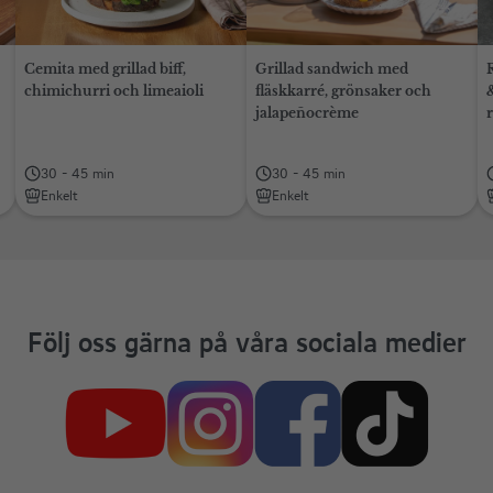
Cemita med grillad biff,
Grillad sandwich med
chimichurri och limeaioli
fläskkarré, grönsaker och
jalapeñocrème
30 - 45 min
30 - 45 min
Enkelt
Enkelt
Följ oss gärna på våra sociala medier