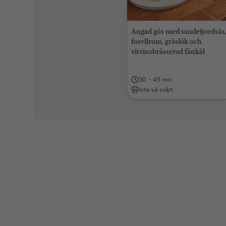
Ångad gös med sandefjordsås,
forellrom, gräslök och
vitvinsbrässerad fänkål
30 - 45 min
Inte så svårt