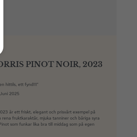
RRIS PINOT NOIR, 2023
hittils, ett fynd!!!"
 Juni 2025
023 är ett friskt, elegant och prisvärt exempel på
 rena fruktkaraktär, mjuka tanniner och bäriga syra
inot som funkar lika bra till middag som på egen