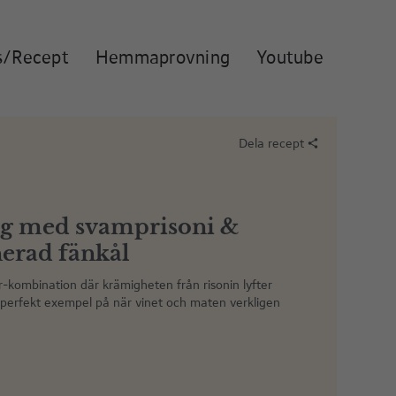
s/Recept
Hemmaprovning
Youtube
Dela recept
share
ng med svamprisoni &
erad fänkål
ar-kombination där krämigheten från risonin lyfter
t perfekt exempel på när vinet och maten verkligen