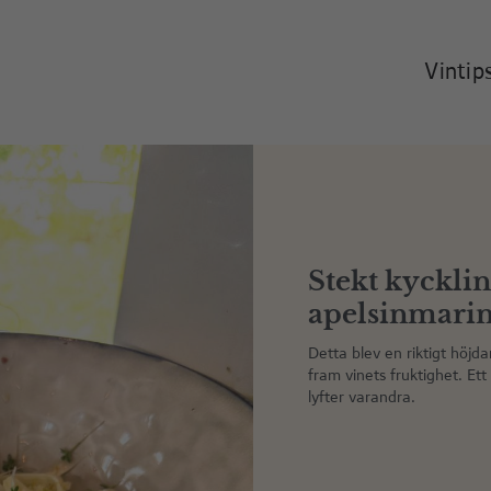
Vintip
Stekt kyckli
apelsinmarin
Detta blev en riktigt höjd
fram vinets fruktighet. Et
lyfter varandra.