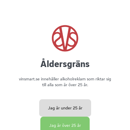
- Toppa med ett litet näste av den krispiga salladslöken och
eventuellt med lite sesamfrön.
- Servera direkt så krustaderna behåller sin frasighet.
Grönmögelkräm med bakade vindruvor och friterat tunnbröd
- Sätt ugnen på 180°C.
Åldersgräns
- Lägg vindruvorna på en plåt, ringla över olivolja, salt och
timjankvistar.
- Baka i 12–15 minuter, tills de är mjuka och lätt karamelliserade.
vinsmart.se innehåller alkoholreklam som riktar sig
till alla som är över 25 år.
- Låt svalna helt - de ska vara ljumna eller kalla vid servering.
- Mosa osten med en gaffel i en kastrull.
- Tillsätt övriga ingredienser.
Jag är under 25 år
- Balansera smaken med honung och citronsaft.
- Avsluta med svartpeppar.
Jag är över 25 år
- Ställ kallt tills du känner att den stelnar.