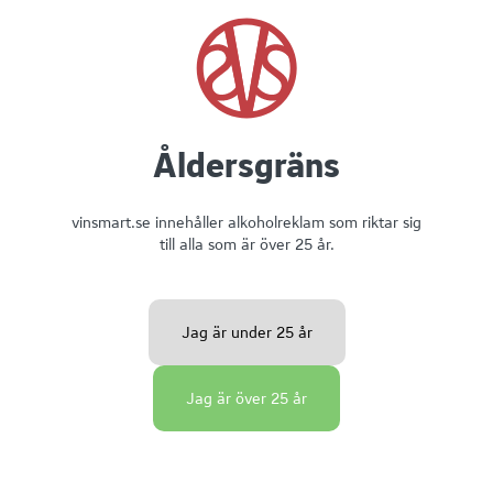
Vietnamesiska rispapper-crepes med räkfyllning
och örter
10 - 30 min
Superenkelt
Åldersgräns
vinsmart.se innehåller alkoholreklam som riktar sig
till alla som är över 25 år.
Spetskål- & grönkålssallad med blodapelsin,
Jag är under 25 år
smörstekta dadlar, pinjenötter och chili
Jag är över 25 år
10 - 30 min
Superenkelt