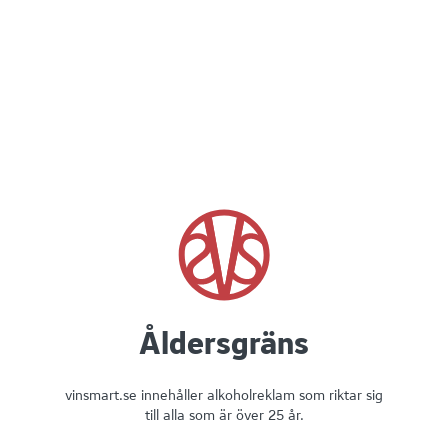
Casa Nero Piemonte Rosato
Åldersgräns
Rosévin
12
%
Italien
3000
ml
vinsmart.se innehåller alkoholreklam som riktar sig
till alla som är över 25 år.