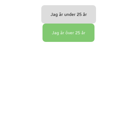
Jag är under 25 år
Jag är över 25 år
Veronia Appassimento, 2023
Rött vin
14
%
Italien
1000
ml