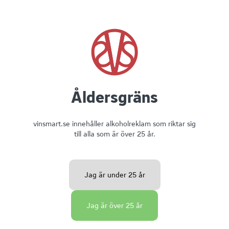
Nickes bearnaise + köttips!
10 - 30 min
Åldersgräns
Inte så svårt
vinsmart.se innehåller alkoholreklam som riktar sig
till alla som är över 25 år.
Jag är under 25 år
Perfekta snacks till Bordeauxviner
Jag är över 25 år